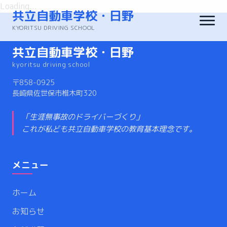
Loading...
共立自動車学校・日野
KYORITSU DRIVING SCHOOL
共立自動車学校・日野
ホーム
kyoritsu driving school
〒858-0925
長崎県佐世保市椎木町320
各種講習
「生涯無事故のドライバーづくり」
これが私ども共立自動車学校の教育基本理念です。
在校生
メニュー
会社概要
ホーム
採用情報
お知らせ