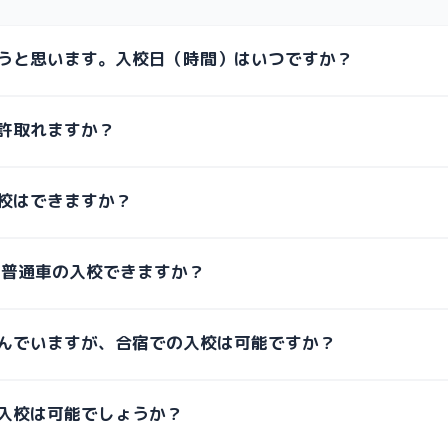
うと思います。入校日（時間）はいつですか？
毎日行っております。お電話か直接ご来校されてお申し込み下
許取れますか？
でも構いません。
日の17時30分、毎週木曜日10時00分、毎週土曜日10時00分
できる日数、曜日帯、時間帯、また取得車種により変動し様々
校はできますか？
りでお越しいただくか、お知らせ下さい。
お越し頂ければ具体的にご説明できます。また「お問い合わせ
ご返答できます。お気軽にお問い合わせ下さい。
学校の場合、学校の許可が下りないとご入校できません。（高
。普通車の入校できますか？
きません）まずは、高校の自動車学校ご担当の先生に相談され
校は可能ですが、修了検定 (仮免許検定) は、17歳6か月以上
んでいますが、合宿での入校は可能ですか？
。（17歳6か月以前までは、1段階のみの教習受講となります
してから2段階へ移行します）
（離島部を除く佐世保市・北松浦郡佐々町）にお住まいの方、
入校は可能でしょうか？
高校の許可がないとご入校できません。
ある方は、合宿入校できません。通学でのご入校となります。