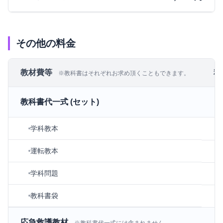
その他の料金
教材費等
料
※教科書はそれぞれお求め頂くこともできます。
2
教科書代一式 (セット)
学科教本
運転教本
学科問題
教科書袋
1
応急救護教材