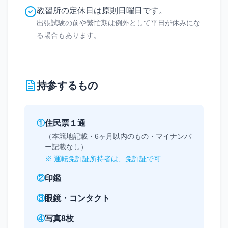
教習所の定休日は原則日曜日です。
出張試験の前や繁忙期は例外として平日が休みにな
る場合もあります。
持参するもの
①
住民票１通
（本籍地記載・6ヶ月以内のもの・マイナンバ
ー記載なし）
※ 運転免許証所持者は、免許証で可
②
印鑑
③
眼鏡・コンタクト
④
写真8枚